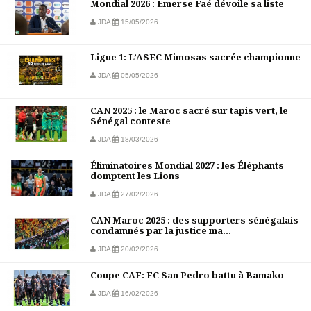
Mondial 2026 : Émerse Faé dévoile sa liste
JDA
15/05/2026
Ligue 1: L’ASEC Mimosas sacrée championne
JDA
05/05/2026
CAN 2025 : le Maroc sacré sur tapis vert, le
Sénégal conteste
JDA
18/03/2026
Éliminatoires Mondial 2027 : les Éléphants
domptent les Lions
JDA
27/02/2026
CAN Maroc 2025 : des supporters sénégalais
condamnés par la justice ma...
JDA
20/02/2026
Coupe CAF: FC San Pedro battu à Bamako
JDA
16/02/2026