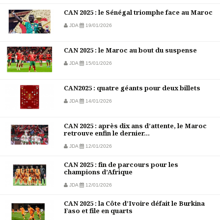
CAN 2025 : le Sénégal triomphe face au Maroc
JDA
19/01/2026
CAN 2025 : le Maroc au bout du suspense
JDA
15/01/2026
CAN2025 : quatre géants pour deux billets
JDA
14/01/2026
CAN 2025 : après dix ans d’attente, le Maroc
retrouve enfin le dernier...
JDA
12/01/2026
CAN 2025 : fin de parcours pour les
champions d’Afrique
JDA
12/01/2026
CAN 2025 : la Côte d’Ivoire défait le Burkina
Faso et file en quarts