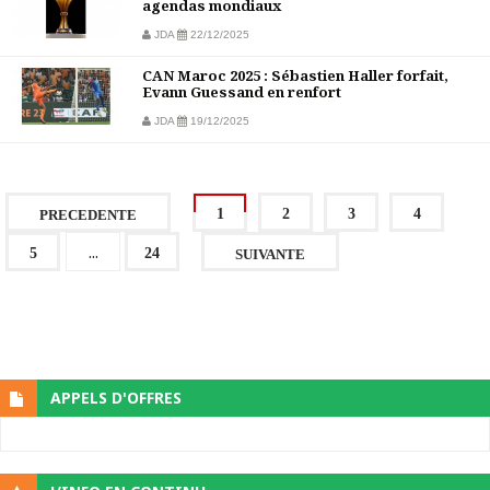
agendas mondiaux
JDA
22/12/2025
CAN Maroc 2025 : Sébastien Haller forfait,
Evann Guessand en renfort
JDA
19/12/2025
1
2
3
4
PRECEDENTE
...
5
24
SUIVANTE
APPELS D'OFFRES