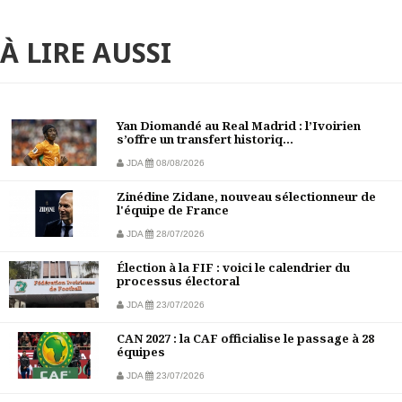
À LIRE AUSSI
Yan Diomandé au Real Madrid : l’Ivoirien
s’offre un transfert historiq...
JDA
08/08/2026
Zinédine Zidane, nouveau sélectionneur de
l'équipe de France
JDA
28/07/2026
Élection à la FIF : voici le calendrier du
processus électoral
JDA
23/07/2026
CAN 2027 : la CAF officialise le passage à 28
équipes
JDA
23/07/2026