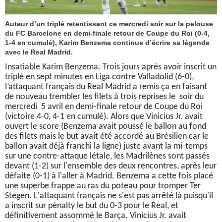
Auteur d’un triplé retentissant ce mercredi soir sur la pelouse
du FC Barcelone en demi-finale retour de Coupe du Roi (0-4,
1-4 en cumulé), Karim Benzema continue d’écrire sa légende
avec le Real Madrid.
Insatiable Karim Benzema. Trois jours après avoir inscrit un
triplé en sept minutes en Liga contre Valladolid (6-0),
l’attaquant français du Real Madrid a remis ça en faisant
de nouveau trembler les filets à trois reprises le soir du
mercredi 5 avril en demi-finale retour de Coupe du Roi
(victoire 4-0, 4-1 en cumulé). Alors que Vinicius Jr. avait
ouvert le score (Benzema avait poussé le ballon au fond
des filets mais le but avait été accordé au Brésilien car le
ballon avait déjà franchi la ligne) juste avant la mi-temps
sur une contre-attaque létale, les Madrilènes sont passés
devant (1-2) sur l'ensemble des deux rencontres, après leur
défaite (0-1) à l'aller à Madrid. Benzema a cette fois placé
une superbe frappe au ras du poteau pour tromper Ter
Stegen. L'attaquant français ne s'est pas arrêté là puisqu'il
a inscrit sur pénalty le but du 0-3 pour le Real, et
définitivement assommé le Barça. Vinicius Jr. avait