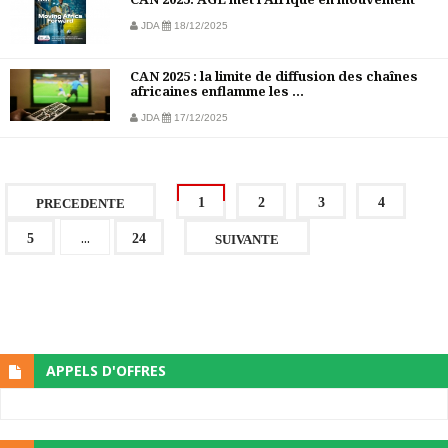
JDA
18/12/2025
CAN 2025 : la limite de diffusion des chaînes
africaines enflamme les ...
JDA
17/12/2025
1
2
3
4
PRECEDENTE
...
5
24
SUIVANTE
APPELS D'OFFRES