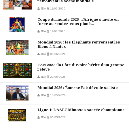
retrouvent la scène mondiale
JDA
11/06/2026
Coupe du monde 2026 : l’Afrique s’invite en
force au rendez-vous plané...
JDA
11/06/2026
Mondial 2026 : les Éléphants renversent les
Bleus à Nantes
JDA
05/06/2026
CAN 2027 : la Côte d’Ivoire hérite d’un groupe
relevé
JDA
20/05/2026
Mondial 2026 : Émerse Faé dévoile sa liste
JDA
15/05/2026
Ligue 1: L’ASEC Mimosas sacrée championne
JDA
05/05/2026