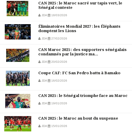
CAN 2025 : le Maroc sacré sur tapis vert, le
Sénégal conteste
JDA
18/03/2026
Éliminatoires Mondial 2027 : les Éléphants
domptent les Lions
JDA
27/02/2026
CAN Maroc 2025 : des supporters sénégalais
condamnés par la justice ma...
JDA
20/02/2026
Coupe CAF: FC San Pedro battu à Bamako
JDA
16/02/2026
CAN 2025 : le Sénégal triomphe face au Maroc
JDA
19/01/2026
CAN 2025 : le Maroc au bout du suspense
JDA
15/01/2026