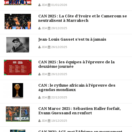
JDA
01/01/2026
CAN 2025 : La Côte d’Ivoire et le Cameroun se
neutralisent à Marrakech
JDA
28/12/2025
Jean-Louis Gasset s’est tu à jamais
JDA
26/12/2025
CAN 2025 : les équipes à l’épreuve de la
deuxième journée
JDA
26/12/2025
CAN : le rythme africain à l’épreuve des
agendas mondiaux
JDA
22/12/2025
CAN Maroc 2025 : Sébastien Haller forfait,
Evann Guessand en renfort
JDA
19/12/2025
CAN 2025: AGL met l’Afrique en mouvement