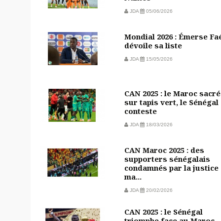
JDA
05/06/2026
Mondial 2026 : Émerse Fa
dévoile sa liste
JDA
15/05/2026
CAN 2025 : le Maroc sacré
sur tapis vert, le Sénégal
conteste
JDA
18/03/2026
CAN Maroc 2025 : des
supporters sénégalais
condamnés par la justice
ma...
JDA
20/02/2026
CAN 2025 : le Sénégal
triomphe face au Maroc