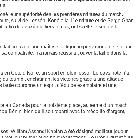
3-0.
osé leur supériorité dès les premières minutes du match.
inute, suivi de Losséni Koné à la 11e minute et de Serge Gnan
t la fin du deuxième tiers-temps, ont scellé le sort de la
 fait preuve d'une maîtrise tactique impressionnante et d'une
sa combativité, n'a jamais réussi à trouver la faille dans la
 en Côte d’Ivoire, un sport en plein essor. Le pays hôte n’a
 du tournoi, enchaînant les victoires grâce à une attaque
s faute couronne un esprit d’équipe exemplaire et une
ce au Canada pour la troisième place, au terme d’un match
 au Bénin, bien qu’il soit reparti avec la médaille d’argent,
euses. William Assandi Kablan a été désigné meilleur joueur,
 meilleur buteur avec neuf réalisations. Le Brésil, quant à lui,