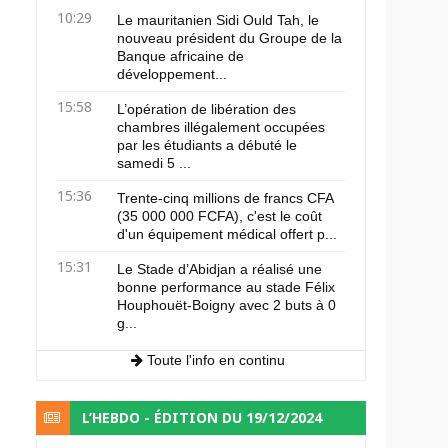
10:29
Le mauritanien Sidi Ould Tah, le
nouveau président du Groupe de la
Banque africaine de
développement...
15:58
L’opération de libération des
chambres illégalement occupées
par les étudiants a débuté le
samedi 5 ...
15:36
Trente-cinq millions de francs CFA
(35 000 000 FCFA), c'est le coût
d'un équipement médical offert p...
15:31
Le Stade d’Abidjan a réalisé une
bonne performance au stade Félix
Houphouët-Boigny avec 2 buts à 0
g...
Toute l'info en continu
L’HEBDO - ÉDITION DU 19/12/2024