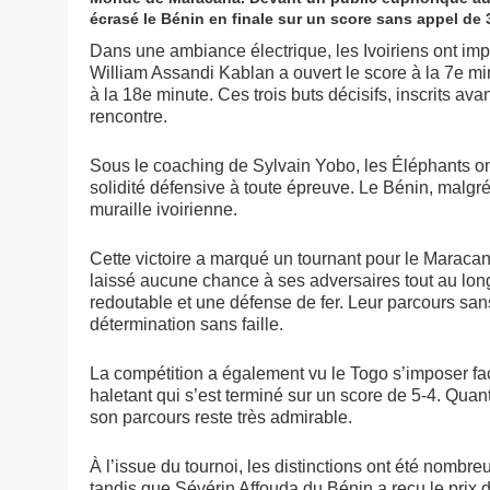
écrasé le Bénin en finale sur un score sans appel de 
Dans une ambiance électrique, les Ivoiriens ont imp
William Assandi Kablan a ouvert le score à la 7e m
à la 18e minute. Ces trois buts décisifs, inscrits avan
rencontre.
Sous le coaching de Sylvain Yobo, les Éléphants ont
solidité défensive à toute épreuve. Le Bénin, malgré 
muraille ivoirienne.
Cette victoire a marqué un tournant pour le Maracana
laissé aucune chance à ses adversaires tout au long
redoutable et une défense de fer. Leur parcours san
détermination sans faille.
La compétition a également vu le Togo s’imposer fa
haletant qui s’est terminé sur un score de 5-4. Quant
son parcours reste très admirable.
À l’issue du tournoi, les distinctions ont été nombr
tandis que Sévérin Affouda du Bénin a reçu le prix du