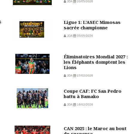
JDA
20/05/2026
é
Ligue 1: L’ASEC Mimosas
sacrée championne
JDA
05/05/2026
Éliminatoires Mondial 2027 :
les Éléphants domptent les
Lions
JDA
27/02/2026
Coupe CAF: FC San Pedro
battu à Bamako
JDA
16/02/2026
CAN 2025 : le Maroc au bout
du suspense