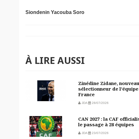
Siondenin Yacouba Soro
À LIRE AUSSI
Zinédine Zidane, nouvea
sélectionneur de l'équipe
France
JDA
28/07/2026
CAN 2027 : la CAF officiali
le passage à 28 équipes
JDA
23/07/2026