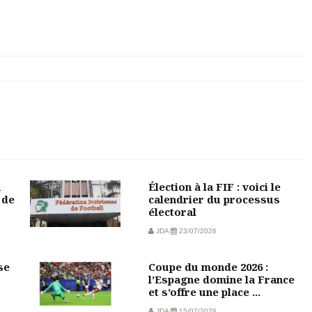
u
Élection à la FIF : voici le
 de
calendrier du processus
électoral
JDA
23/07/2026
se
Coupe du monde 2026 :
l’Espagne domine la France
et s’offre une place ...
JDA
15/07/2026