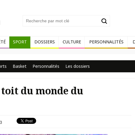
ÉTÉ
SPORT
DOSSIERS
CULTURE
PERSONNALITÉS
orts
Basket
Personnalités
Les dossiers
e toit du monde du
3