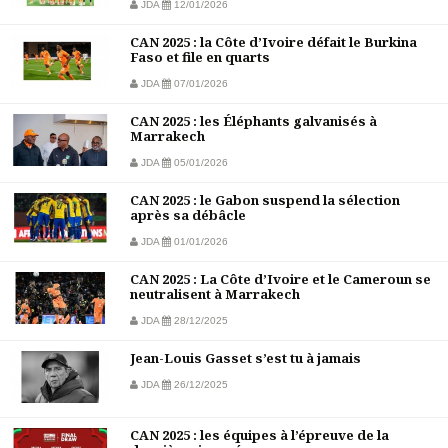
JDA
12/01/2026
CAN 2025 : la Côte d’Ivoire défait le Burkina
Faso et file en quarts
JDA
07/01/2026
CAN 2025 : les Éléphants galvanisés à
Marrakech
JDA
05/01/2026
CAN 2025 : le Gabon suspend la sélection
après sa débâcle
JDA
01/01/2026
CAN 2025 : La Côte d’Ivoire et le Cameroun se
neutralisent à Marrakech
JDA
28/12/2025
Jean-Louis Gasset s’est tu à jamais
JDA
26/12/2025
CAN 2025 : les équipes à l’épreuve de la