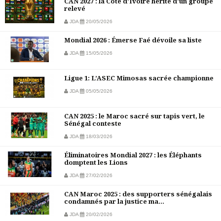
CAN 2027 : la Côte d’Ivoire hérite d’un groupe
relevé
JDA
20/05/2026
Mondial 2026 : Émerse Faé dévoile sa liste
JDA
15/05/2026
Ligue 1: L’ASEC Mimosas sacrée championne
JDA
05/05/2026
CAN 2025 : le Maroc sacré sur tapis vert, le
Sénégal conteste
JDA
18/03/2026
Éliminatoires Mondial 2027 : les Éléphants
domptent les Lions
JDA
27/02/2026
CAN Maroc 2025 : des supporters sénégalais
condamnés par la justice ma...
JDA
20/02/2026