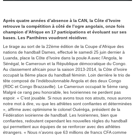
Après quatre années d’absence à la CAN, la Côte d’Ivoire
retrouve la compétition à côté de l’ogre angolais, onze fois
champion d’Afrique en 17 participations et évoluant sur ses
bases. Les Panthères voudront récidiver.
Le tirage au sort de la 22ème édition de la Coupe d’Afrique des
nations de handball Dames, effectué le samedi 25 juin dernier à
Luanda, place la Côte d’Ivoire dans la poule A avec l’Angola, le
Sénégal, le Cameroun et la République démocratique du Congo.
Au classement africain pour la saison 2013-2014, la Côte d’Ivoire
occupait la 8ème place du handball féminin. Loin derrière le trio de
tête composé de l’indéboulonnable Angola et des deux Congo
(RDC et Congo Brazzaville). Le Cameroun occupait le 5ème rang.
Malgré ce rang peu honorable, les Ivoiriennes ne perdent pas
espoir. « C’est jouable. Si nous avons tous nos atouts, nous aurons
notre mot à dire, vu que les athlètes sont confiantes et déterminées
», affirme avec optimisme le colonel Ouéréga, président de la
Fédération ivoirienne de handball. Les Ivoiriennes, bien que
confiantes, redoutent cependant les nouvelles règles du handball
qui permettent aux équipes de se renforcer avec des athlètes
étrangers. « Nous n’avons que 63 millions de francs CFA comme