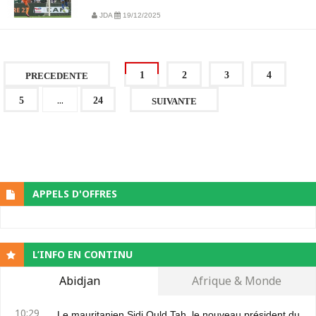
JDA
19/12/2025
1
2
3
4
PRECEDENTE
...
5
24
SUIVANTE
APPELS D'OFFRES
L’INFO EN CONTINU
Abidjan
Afrique & Monde
10:29
Le mauritanien Sidi Ould Tah, le nouveau président du