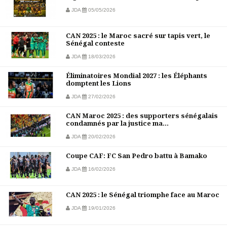
JDA
05/05/2026
CAN 2025 : le Maroc sacré sur tapis vert, le
Sénégal conteste
JDA
18/03/2026
Éliminatoires Mondial 2027 : les Éléphants
domptent les Lions
JDA
27/02/2026
CAN Maroc 2025 : des supporters sénégalais
condamnés par la justice ma...
JDA
20/02/2026
Coupe CAF: FC San Pedro battu à Bamako
JDA
16/02/2026
CAN 2025 : le Sénégal triomphe face au Maroc
JDA
19/01/2026