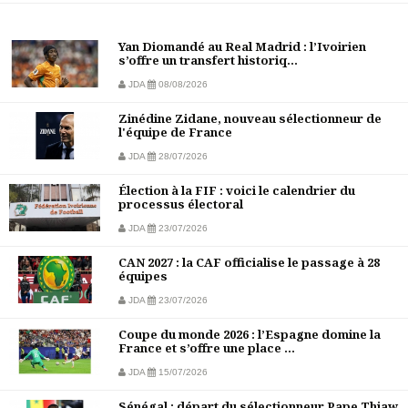
Yan Diomandé au Real Madrid : l’Ivoirien
s’offre un transfert historiq...
JDA
08/08/2026
Zinédine Zidane, nouveau sélectionneur de
l'équipe de France
JDA
28/07/2026
Élection à la FIF : voici le calendrier du
processus électoral
JDA
23/07/2026
CAN 2027 : la CAF officialise le passage à 28
équipes
JDA
23/07/2026
Coupe du monde 2026 : l’Espagne domine la
France et s’offre une place ...
JDA
15/07/2026
Sénégal : départ du sélectionneur Pape Thiaw