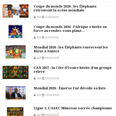
Coupe du monde 2026 : les Éléphants
retrouvent la scène mondiale
JDA
11/06/2026
Coupe du monde 2026 : l’Afrique s’invite en
force au rendez-vous plané...
JDA
11/06/2026
Mondial 2026 : les Éléphants renversent les
Bleus à Nantes
JDA
05/06/2026
CAN 2027 : la Côte d’Ivoire hérite d’un groupe
relevé
JDA
20/05/2026
Mondial 2026 : Émerse Faé dévoile sa liste
JDA
15/05/2026
Ligue 1: L’ASEC Mimosas sacrée championne
JDA
05/05/2026