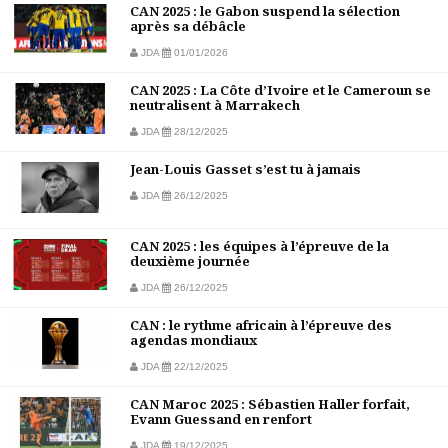
CAN 2025 : le Gabon suspend la sélection
après sa débâcle
JDA
01/01/2026
CAN 2025 : La Côte d’Ivoire et le Cameroun se
neutralisent à Marrakech
JDA
28/12/2025
Jean-Louis Gasset s’est tu à jamais
JDA
26/12/2025
CAN 2025 : les équipes à l’épreuve de la
deuxième journée
JDA
26/12/2025
CAN : le rythme africain à l’épreuve des
agendas mondiaux
JDA
22/12/2025
CAN Maroc 2025 : Sébastien Haller forfait,
Evann Guessand en renfort
JDA
19/12/2025