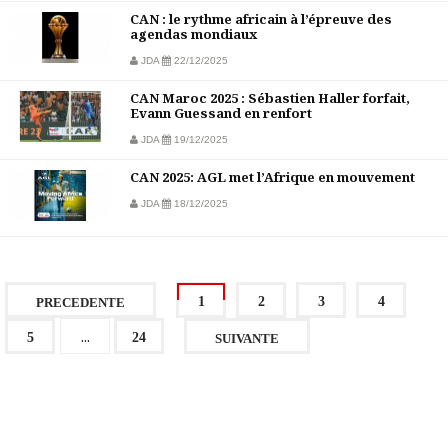
CAN : le rythme africain à l’épreuve des
agendas mondiaux
JDA
22/12/2025
CAN Maroc 2025 : Sébastien Haller forfait,
Evann Guessand en renfort
JDA
19/12/2025
CAN 2025: AGL met l’Afrique en mouvement
JDA
18/12/2025
1
2
3
4
PRECEDENTE
...
5
24
SUIVANTE