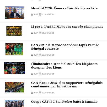
Mondial 2026 : Émerse Faé dévoile sa liste
JDA
15/05/2026
Ligue 1: L’ASEC Mimosas sacrée championne
JDA
05/05/2026
CAN 2025 : le Maroc sacré sur tapis vert, le
Sénégal conteste
JDA
18/03/2026
Éliminatoires Mondial 2027 : les Éléphants
domptent les Lions
JDA
27/02/2026
CAN Maroc 2025 : des supporters sénégalais
condamnés par la justice ma...
JDA
20/02/2026
Coupe CAF: FC San Pedro battu à Bamako