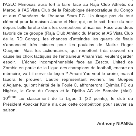
l’ASEC Mimosas aura fort à faire face au Raja Club Athletic du
Maroc, à l’AS Vista Club de la République démocratique du Congo
et aux Ghanéens de l’Aduana Stars FC. Un tirage pas du tout
clément pour la maison Jaune et Noir, qui, on le sait, broie du noir
depuis belle lurette dans les compétions africaines. Face aux deux
favoris de ce groupe (Raja Club Athletic du Maroc et AS Vista Club
de la RD Congo), les chances d’atteindre les quarts de finale
s’annoncent très minces pour les poulains de Maitre Roger
Ouégnin. Mais les actionnaires, qui remettent très souvent en
cause les choix tactiques de l’entraineur Amani Yao, veulent garder
espoir. L’échec incompréhensible face au Zescou United de
Zambie en poule de la Ligue des champions de football, encore en
mémoire, va-t-il servir de leçon ? Amani Yao veut le croire, mais il
faudra le prouver. L’autre représentant ivoirien, les Guêpes
d’Adjamé, qui ont hérité de la Poule C, affronteront l’Eyimba FC du
Nigéria, le Cara du Congo et le Djoliba AC de Bamako (Mali).
ème
10
au classement de la Ligue 1 (22 points), le club du
Président Abackar Koné n’a que cette compétition pour sauver sa
saison.
Anthony NIAMKE