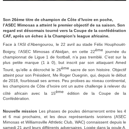
Son 26ème titre de champion de Côte d’Ivoire en poche,
l’ASEC Mimosas a atteint le premier objectif de sa saison. Son
regard est désormais tourné vers la Coupe de la confédération
CAF, après un échec à la Champion’s league africaine.
Face à l’ASI d’Abengourou, le 22 avril au stade Félix Houphouët-
ème
Boigny, l’ASEC Mimosas d’Abidjan, en cette 22
journée du
championnat de Ligue 1 de football, n’a pas tremblé. C’est sur la
plus petite marque (1 à 0), but inscrit par son attaquant Amed
ème
Touré, qu’elle a décroché le 26
sacre de son histoire. Objectif
atteint pour son Président, Me Roger Ouegnin, qui, depuis le début
de 2018, fourbissait ses armes. Peu prolixes au niveau continental,
les champions de Côte d’Ivoire ont un autre challenge à relever du
ème
côté africain avec la 15
édition de la Coupe de la
Confédération.
Nouvelle mission
Les phases de poules démarreront entre les 4
et 6 mai prochains, et les deux représentants ivoiriens (ASEC
Mimosas et Williamsville Athtletic Club, WAC) connaissent depuis le
samedi 21 avril leurs différents adversaires. Logée dans la poule A,