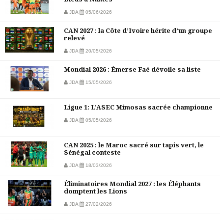
JDA
05/06/2026
CAN 2027 : la Côte d’Ivoire hérite d’un groupe
relevé
JDA
20/05/2026
Mondial 2026 : Émerse Faé dévoile sa liste
JDA
15/05/2026
Ligue 1: L’ASEC Mimosas sacrée championne
JDA
05/05/2026
CAN 2025 : le Maroc sacré sur tapis vert, le
Sénégal conteste
JDA
18/03/2026
Éliminatoires Mondial 2027 : les Éléphants
domptent les Lions
JDA
27/02/2026