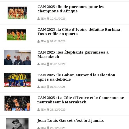
CAN 2025 : fin de parcours pour les
champions d’Afrique
JDA
12/01/2026
CAN 2025 : la Côte d’Ivoire défait le Burkina
Faso et file en quarts
JDA
07/01/2026
CAN 2025 : les Éléphants galvanisés à
Marrakech
JDA
05/01/2026
CAN 2025 : le Gabon suspend la sélection
après sa débâcle
JDA
01/01/2026
CAN 2025 : La Côte d’Ivoire et le Cameroun se
neutralisent à Marrakech
JDA
28/12/2025
Jean-Louis Gasset s’est tu à jamais
JDA
26/12/2025