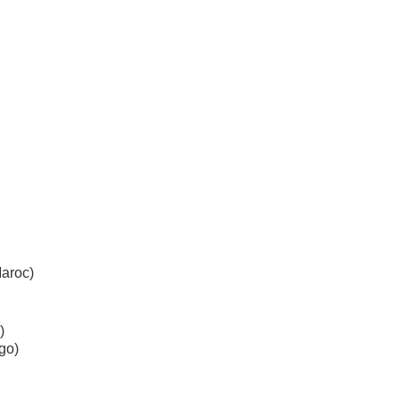
Maroc)
)
go)