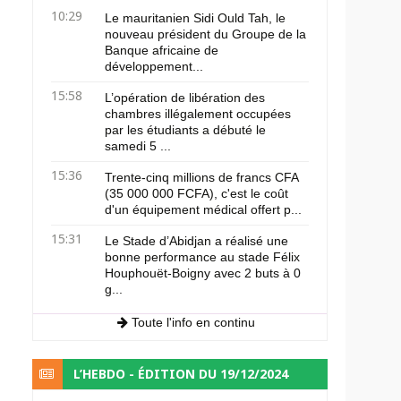
10:29
Le mauritanien Sidi Ould Tah, le
nouveau président du Groupe de la
Banque africaine de
développement...
15:58
L’opération de libération des
chambres illégalement occupées
par les étudiants a débuté le
samedi 5 ...
15:36
Trente-cinq millions de francs CFA
(35 000 000 FCFA), c'est le coût
d'un équipement médical offert p...
15:31
Le Stade d’Abidjan a réalisé une
bonne performance au stade Félix
Houphouët-Boigny avec 2 buts à 0
g...
Toute l'info en continu
L’HEBDO - ÉDITION DU 19/12/2024