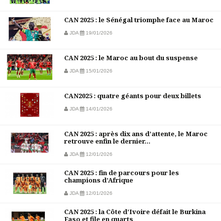
CAN 2025 : le Sénégal triomphe face au Maroc
JDA
19/01/2026
CAN 2025 : le Maroc au bout du suspense
JDA
15/01/2026
CAN2025 : quatre géants pour deux billets
JDA
14/01/2026
CAN 2025 : après dix ans d’attente, le Maroc
retrouve enfin le dernier...
JDA
12/01/2026
CAN 2025 : fin de parcours pour les
champions d’Afrique
JDA
12/01/2026
CAN 2025 : la Côte d’Ivoire défait le Burkina
Faso et file en quarts