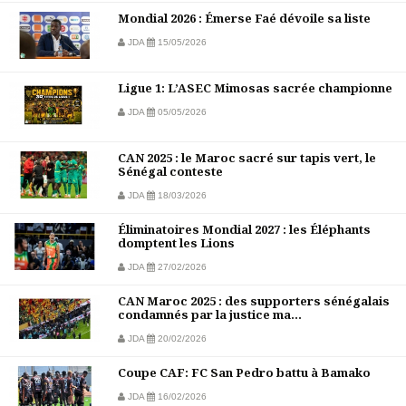
Mondial 2026 : Émerse Faé dévoile sa liste
JDA
15/05/2026
Ligue 1: L’ASEC Mimosas sacrée championne
JDA
05/05/2026
CAN 2025 : le Maroc sacré sur tapis vert, le
Sénégal conteste
JDA
18/03/2026
Éliminatoires Mondial 2027 : les Éléphants
domptent les Lions
JDA
27/02/2026
CAN Maroc 2025 : des supporters sénégalais
condamnés par la justice ma...
JDA
20/02/2026
Coupe CAF: FC San Pedro battu à Bamako
JDA
16/02/2026