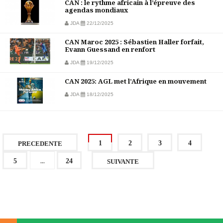
CAN : le rythme africain à l’épreuve des
agendas mondiaux
JDA
22/12/2025
CAN Maroc 2025 : Sébastien Haller forfait,
Evann Guessand en renfort
JDA
19/12/2025
CAN 2025: AGL met l’Afrique en mouvement
JDA
18/12/2025
1
2
3
4
PRECEDENTE
...
5
24
SUIVANTE