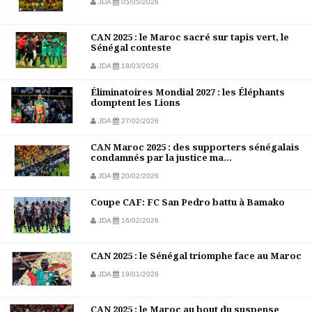
JDA
05/05/2026
CAN 2025 : le Maroc sacré sur tapis vert, le
Sénégal conteste
JDA
18/03/2026
Éliminatoires Mondial 2027 : les Éléphants
domptent les Lions
JDA
27/02/2026
CAN Maroc 2025 : des supporters sénégalais
condamnés par la justice ma...
JDA
20/02/2026
Coupe CAF: FC San Pedro battu à Bamako
JDA
16/02/2026
CAN 2025 : le Sénégal triomphe face au Maroc
JDA
19/01/2026
CAN 2025 : le Maroc au bout du suspense