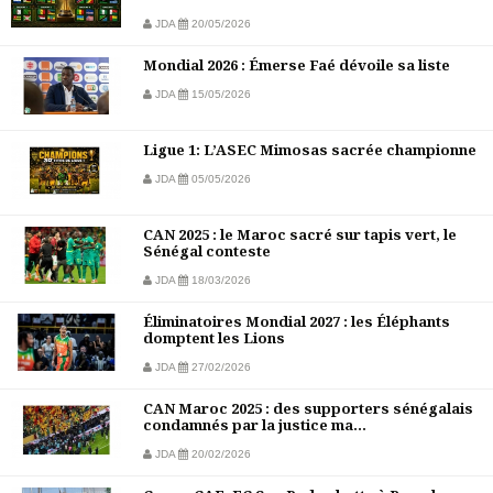
JDA
20/05/2026
Mondial 2026 : Émerse Faé dévoile sa liste
JDA
15/05/2026
Ligue 1: L’ASEC Mimosas sacrée championne
JDA
05/05/2026
CAN 2025 : le Maroc sacré sur tapis vert, le
Sénégal conteste
JDA
18/03/2026
Éliminatoires Mondial 2027 : les Éléphants
domptent les Lions
JDA
27/02/2026
CAN Maroc 2025 : des supporters sénégalais
condamnés par la justice ma...
JDA
20/02/2026