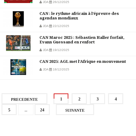
JDA
26/12/2025
CAN : le rythme africain à l’épreuve des
agendas mondiaux
JDA
22/12/2025
CAN Maroc 2025 : Sébastien Haller forfait,
Evann Guessand en renfort
JDA
19/12/2025
CAN 2025: AGL met l’Afrique en mouvement
JDA
18/12/2025
1
2
3
4
PRECEDENTE
...
5
24
SUIVANTE