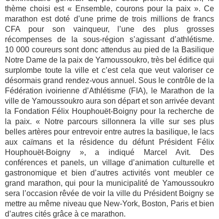
thème choisi est « Ensemble, courons pour la paix ». Ce
marathon est doté d’une prime de trois millions de francs
CFA pour son vainqueur, l’une des plus grosses
récompenses de la sous-région s’agissant d’athlétisme.
10 000 coureurs sont donc attendus au pied de la Basilique
Notre Dame de la paix de Yamoussoukro, très bel édifice qui
surplombe toute la ville et c’est cela que veut valoriser ce
désormais grand rendez-vous annuel. Sous le contrôle de la
Fédération ivoirienne d’Athlétisme (FIA), le Marathon de la
ville de Yamoussoukro aura son départ et son arrivée devant
la Fondation Félix Houphouët-Boigny pour la recherche de
la paix. « Notre parcours sillonnera la ville sur ses plus
belles artères pour entrevoir entre autres la basilique, le lacs
aux caïmans et la résidence du défunt Président Félix
Houphouët-Boigny », a indiqué Marcel Avit. Des
conférences et panels, un village d’animation culturelle et
gastronomique et bien d’autres activités vont meubler ce
grand marathon, qui pour la municipalité de Yamoussoukro
sera l’occasion rêvée de voir la ville du Président Boigny se
mettre au même niveau que New-York, Boston, Paris et bien
d’autres cités grâce à ce marathon.