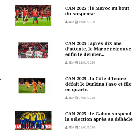
CAN 2025 : le Maroc au bout
du suspense
JDA
15/01/2026
CAN 2025 : après dix ans
d’attente, le Maroc retrouve
enfin le dernier...
JDA
12/01/2026
s
CAN 2025 : la Côte d’Ivoire
défait le Burkina Faso et file
en quarts
JDA
07/01/2026
CAN 2025 : le Gabon suspend
la sélection après sa débâcle
JDA
01/01/2026