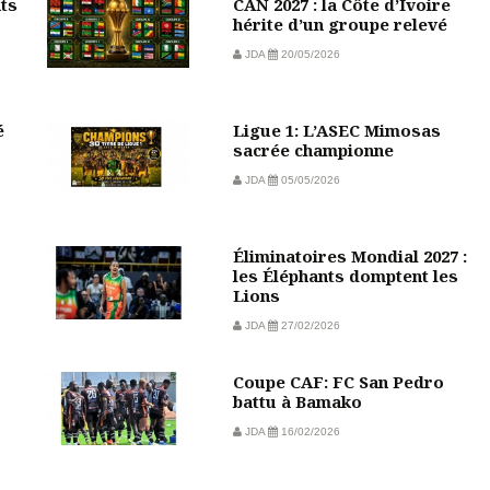
nts
CAN 2027 : la Côte d’Ivoire
hérite d’un groupe relevé
JDA
20/05/2026
é
Ligue 1: L’ASEC Mimosas
sacrée championne
JDA
05/05/2026
Éliminatoires Mondial 2027 :
les Éléphants domptent les
Lions
JDA
27/02/2026
Coupe CAF: FC San Pedro
battu à Bamako
JDA
16/02/2026