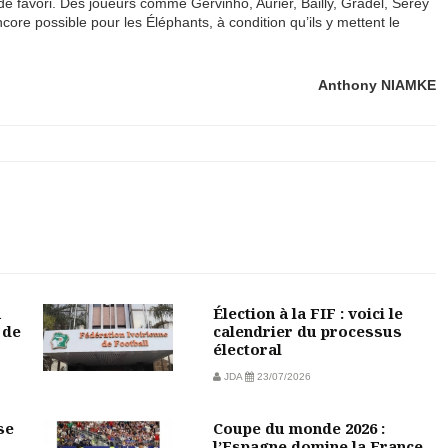
 de favori. Des joueurs comme Gervinho, Aurier, Bailly, Gradel, Serey
ncore possible pour les Éléphants, à condition qu’ils y mettent le
Anthony NIAMKE
u
Élection à la FIF : voici le
 de
calendrier du processus
électoral
JDA
23/07/2026
se
Coupe du monde 2026 :
l’Espagne domine la France