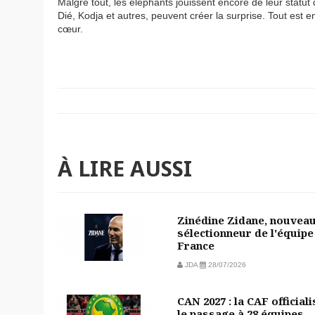
Malgré tout, les eléphants jouissent encore de leur statut
Dié, Kodja et autres, peuvent créer la surprise. Tout est e
cœur.
À LIRE AUSSI
Zinédine Zidane, nouvea
sélectionneur de l'équipe
France
JDA
28/07/2026
CAN 2027 : la CAF officiali
le passage à 28 équipes