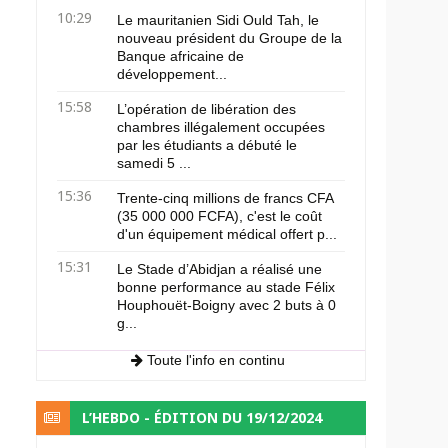
10:29
Le mauritanien Sidi Ould Tah, le
nouveau président du Groupe de la
Banque africaine de
développement...
15:58
L’opération de libération des
chambres illégalement occupées
par les étudiants a débuté le
samedi 5 ...
15:36
Trente-cinq millions de francs CFA
(35 000 000 FCFA), c'est le coût
d'un équipement médical offert p...
15:31
Le Stade d’Abidjan a réalisé une
bonne performance au stade Félix
Houphouët-Boigny avec 2 buts à 0
g...
Toute l'info en continu
L’HEBDO - ÉDITION DU 19/12/2024