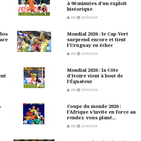
à 90 minutes d’un exploit
historique
JDA
25/06/2026
 dos
Mondial 2026 : le Cap-Vert
face
surprend encore et tient
l’Uruguay en échec
JDA
22/06/2026
Mondial 2026 : la Côte
ent
d’Ivoire vient à bout de
l’Équateur
JDA
15/06/2026
s
Coupe du monde 2026 :
l’Afrique s’invite en force au
rendez-vous plané...
JDA
11/06/2026