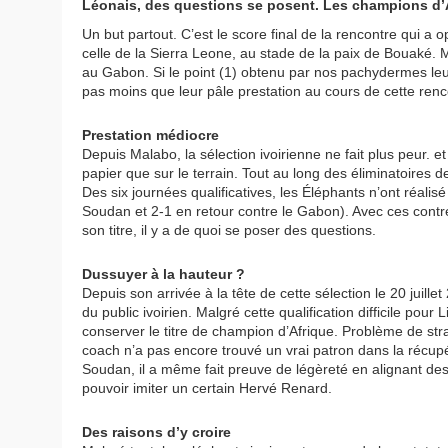
Léonais, des questions se posent. Les champions d’Af
Un but partout. C’est le score final de la rencontre qui a
celle de la Sierra Leone, au stade de la paix de Bouaké. 
au Gabon. Si le point (1) obtenu par nos pachydermes leur
pas moins que leur pâle prestation au cours de cette renco
Prestation médiocre
Depuis Malabo, la sélection ivoirienne ne fait plus peur. e
papier que sur le terrain. Tout au long des éliminatoires 
Des six journées qualificatives, les Éléphants n’ont réalis
Soudan et 2-1 en retour contre le Gabon). Avec ces contr
son titre, il y a de quoi se poser des questions.
Dussuyer à la hauteur ?
Depuis son arrivée à la tête de cette sélection le 20 juill
du public ivoirien. Malgré cette qualification difficile po
conserver le titre de champion d’Afrique. Problème de stra
coach n’a pas encore trouvé un vrai patron dans la récupér
Soudan, il a même fait preuve de légèreté en alignant de
pouvoir imiter un certain Hervé Renard.
Des raisons d’y croire