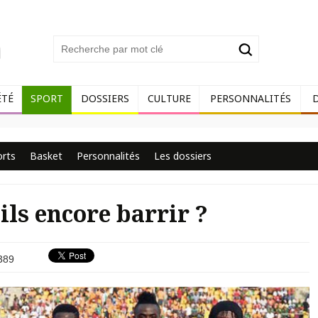
ÉTÉ
SPORT
DOSSIERS
CULTURE
PERSONNALITÉS
orts
Basket
Personnalités
Les dossiers
ils encore barrir ?
389