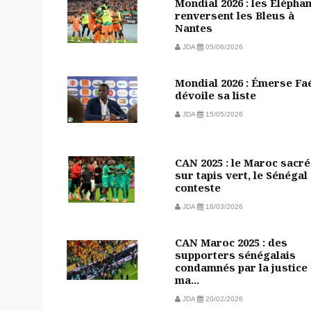
Mondial 2026 : les Élépha
renversent les Bleus à
Nantes
JDA
05/06/2026
Mondial 2026 : Émerse Fa
dévoile sa liste
JDA
15/05/2026
CAN 2025 : le Maroc sacré
sur tapis vert, le Sénégal
conteste
JDA
18/03/2026
CAN Maroc 2025 : des
supporters sénégalais
condamnés par la justice
ma...
JDA
20/02/2026