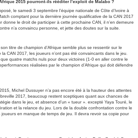
rique 2015 pourront-ils rééditer l’exploit de Malabo ?
 opposé, le samedi 3 septembre l’équipe nationale de Côte d’Ivoire à
Match comptant pour la dernière journée qualificative de la CAN 2017
 donne le droit de participer à cette prochaine CAN, il n’en demeure
ntre n’a convaincu personne, et jette des doutes sur la suite.
t son titre de champion d’Afrique semble plus se ressentir sur le
de la CAN 2017, les joueurs n’ont pas été convaincants dans le jeu.
é que quatre matchs nuls pour deux victoires (1-0 en aller contre le
eperformances réalisées par le champion d’Afrique qui doit défendre
et 2015, Michel Dussuyer n’a pas encore été à la hauteur des attentes
ur Libreville 2017, beaucoup restent sceptiques quant aux chances de
tégie dans le jeu, et absence d’un « tueur ». excepté Yaya Touré, le
ation et la relance du jeu. Lors de la double confrontation contre le
s joueurs en manque de temps de jeu. Il devra revoir sa copie pour