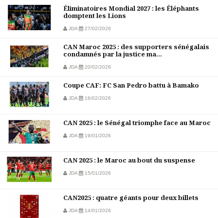
Éliminatoires Mondial 2027 : les Éléphants
domptent les Lions
JDA
27/02/2026
CAN Maroc 2025 : des supporters sénégalais
condamnés par la justice ma...
JDA
20/02/2026
Coupe CAF: FC San Pedro battu à Bamako
JDA
16/02/2026
CAN 2025 : le Sénégal triomphe face au Maroc
JDA
19/01/2026
CAN 2025 : le Maroc au bout du suspense
JDA
15/01/2026
CAN2025 : quatre géants pour deux billets
JDA
14/01/2026