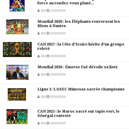
force au rendez-vous plané...
JDA
11/06/2026
Mondial 2026 : les Éléphants renversent les
Bleus à Nantes
JDA
05/06/2026
CAN 2027 : la Côte d’Ivoire hérite d’un groupe
relevé
JDA
20/05/2026
Mondial 2026 : Émerse Faé dévoile sa liste
JDA
15/05/2026
Ligue 1: L’ASEC Mimosas sacrée championne
JDA
05/05/2026
CAN 2025 : le Maroc sacré sur tapis vert, le
Sénégal conteste
JDA
18/03/2026