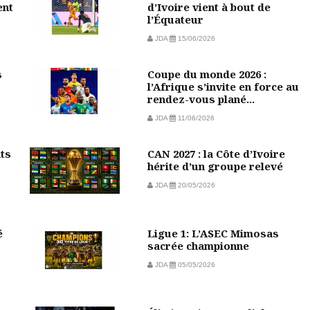
ent
d’Ivoire vient à bout de
l’Équateur
JDA
15/06/2026
s
Coupe du monde 2026 :
l’Afrique s’invite en force au
rendez-vous plané...
JDA
11/06/2026
nts
CAN 2027 : la Côte d’Ivoire
hérite d’un groupe relevé
JDA
20/05/2026
é
Ligue 1: L’ASEC Mimosas
sacrée championne
JDA
05/05/2026