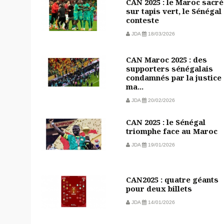
CAN 2025 : le Maroc sacré
sur tapis vert, le Sénégal
conteste
JDA
18/03/2026
CAN Maroc 2025 : des
supporters sénégalais
condamnés par la justice
ma...
JDA
20/02/2026
CAN 2025 : le Sénégal
triomphe face au Maroc
JDA
19/01/2026
CAN2025 : quatre géants
pour deux billets
JDA
14/01/2026