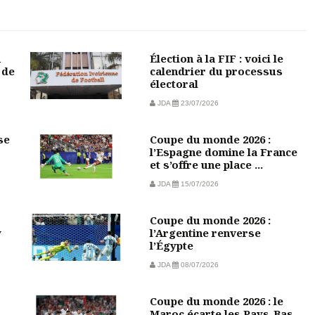
u
Élection à la FIF : voici le
 de
calendrier du processus
électoral
JDA
23/07/2026
se
Coupe du monde 2026 :
l’Espagne domine la France
et s’offre une place ...
JDA
15/07/2026
Coupe du monde 2026 :
w
l’Argentine renverse
l’Égypte
JDA
08/07/2026
Coupe du monde 2026 : le
-
Maroc écarte les Pays-Bas