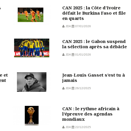
s
CAN 2025 : la Côte d’Ivoire
défait le Burkina Faso et file
en quarts
JDA
07/01/2026
CAN 2025 : le Gabon suspend
la sélection après sa débâcle
JDA
01/01/2026
e et
Jean-Louis Gasset s’est tu à
ent
jamais
JDA
26/12/2025
CAN : le rythme africain à
l’épreuve des agendas
mondiaux
JDA
22/12/2025