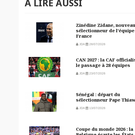
À LIRE AUSSI
Zinédine Zidane, nouvea
sélectionneur de l'équipe
France
JDA
28/07/2026
CAN 2027 : la CAF officiali
le passage à 28 équipes
JDA
23/07/2026
Sénégal : départ du
sélectionneur Pape Thia
JDA
13/07/2026
Coupe du monde 2026 : la
Belgique écarte les États