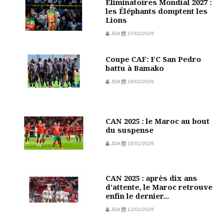
Éliminatoires Mondial 2027 :
les Éléphants domptent les
Lions
JDA
27/02/2026
Coupe CAF: FC San Pedro
battu à Bamako
JDA
16/02/2026
CAN 2025 : le Maroc au bout
du suspense
JDA
15/01/2026
CAN 2025 : après dix ans
d’attente, le Maroc retrouve
enfin le dernier...
JDA
12/01/2026