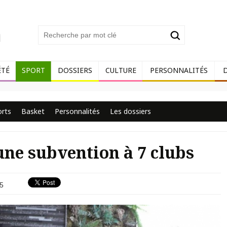
ÉTÉ
SPORT
DOSSIERS
CULTURE
PERSONNALITÉS
orts
Basket
Personnalités
Les dossiers
 une subvention à 7 clubs
5