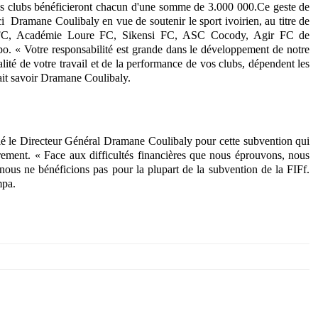
Ces clubs bénéficieront chacun d'une somme de 3.000 000.Ce geste de
aci Dramane Coulibaly en vue de soutenir le sport ivoirien,
au titre de
ur FC, Académie Loure FC, Sikensi FC, ASC Cocody, Agir FC de
. « Votre responsabilité est grande dans le développement de notre
alité de votre travail et de la performance de vos clubs, dépendent les
fait savoir Dramane Coulibaly.
ié le Directeur Général Dramane Coulibaly pour cette subvention qui
urement. « Face aux difficultés financières que nous éprouvons, nous
 nous ne bénéficions pas pour la plupart de la subvention de la FIFf.
mpa.