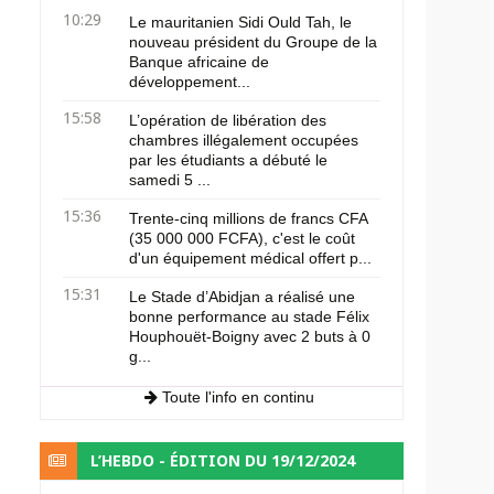
10:29
Le mauritanien Sidi Ould Tah, le
nouveau président du Groupe de la
Banque africaine de
développement...
15:58
L’opération de libération des
chambres illégalement occupées
par les étudiants a débuté le
samedi 5 ...
15:36
Trente-cinq millions de francs CFA
(35 000 000 FCFA), c'est le coût
d'un équipement médical offert p...
15:31
Le Stade d’Abidjan a réalisé une
bonne performance au stade Félix
Houphouët-Boigny avec 2 buts à 0
g...
Toute l'info en continu
L’HEBDO - ÉDITION DU 19/12/2024