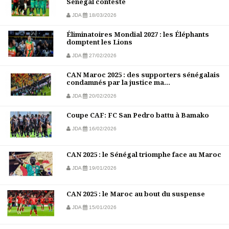
Sénégal conteste
JDA
18/03/2026
Éliminatoires Mondial 2027 : les Éléphants
domptent les Lions
JDA
27/02/2026
CAN Maroc 2025 : des supporters sénégalais
condamnés par la justice ma...
JDA
20/02/2026
Coupe CAF: FC San Pedro battu à Bamako
JDA
16/02/2026
CAN 2025 : le Sénégal triomphe face au Maroc
JDA
19/01/2026
CAN 2025 : le Maroc au bout du suspense
JDA
15/01/2026