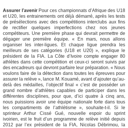
Assurer l’avenir
Pour ces championnats d’Afrique des U18
et U20, les entrainements ont déjà démarré, après les tests
de présélections avec des compétitions interclubs aux fins
de rectifier quelques imperfections chez nos jeunes
compétiteurs. Une première phase qui devrait permettre de
dégager une première équipe. « En mars, nous allons
organiser les inter-ligues. Et chaque ligue prendra les
meilleurs de ses catégories (U18 et U20) », explique le
président de la FIA. La Côte d’Ivoire compte engager 80
athlètes dans cette compétition et ceux-ci seront suivis par
des encadreurs qui devront parfaire leur préparation. « Nous
voulons faire de la détection dans toutes les épreuves pour
assurer la relève », lance M. Kouamé, avant d’ajouter qu’au-
delà des médailles, l’objectif final « c’est de posséder un
grand nombre d’athlètes capables de participer dans les
différentes disciplines, pour que, d’ici quatre à cinq ans,
nous puissions avoir une équipe nationale forte dans tous
les compartiments de l’athlétisme », souhaite-t-il. Si le
sprinteur Arthur Cissé Gué, nouvelle espoir du sprint
ivoirien, est le fruit d’un programme de relève initié depuis
2012 par l’ex président de la FIA, Nicolas Débrimou, la