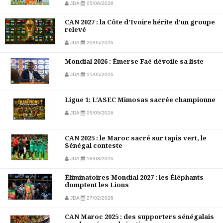
JDA
05/06/2026
CAN 2027 : la Côte d’Ivoire hérite d’un groupe
relevé
JDA
20/05/2026
Mondial 2026 : Émerse Faé dévoile sa liste
JDA
15/05/2026
Ligue 1: L’ASEC Mimosas sacrée championne
JDA
05/05/2026
CAN 2025 : le Maroc sacré sur tapis vert, le
Sénégal conteste
JDA
18/03/2026
Éliminatoires Mondial 2027 : les Éléphants
domptent les Lions
JDA
27/02/2026
CAN Maroc 2025 : des supporters sénégalais