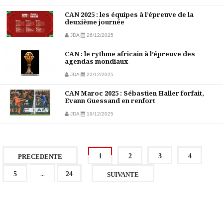
CAN 2025 : les équipes à l’épreuve de la
deuxième journée
JDA
26/12/2025
CAN : le rythme africain à l’épreuve des
agendas mondiaux
JDA
22/12/2025
CAN Maroc 2025 : Sébastien Haller forfait,
Evann Guessand en renfort
JDA
19/12/2025
1
2
3
4
PRECEDENTE
...
5
24
SUIVANTE