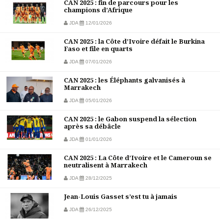
CAN 2025 : fin de parcours pour les
champions d’Afrique
JDA
12/01/2026
CAN 2025 : la Côte d’Ivoire défait le Burkina
Faso et file en quarts
JDA
07/01/2026
CAN 2025 : les Éléphants galvanisés à
Marrakech
JDA
05/01/2026
CAN 2025 : le Gabon suspend la sélection
après sa débâcle
JDA
01/01/2026
CAN 2025 : La Côte d’Ivoire et le Cameroun se
neutralisent à Marrakech
JDA
28/12/2025
Jean-Louis Gasset s’est tu à jamais
JDA
26/12/2025