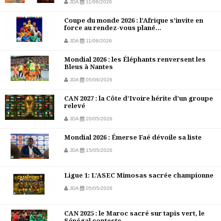
JDA
11/06/2026
Coupe du monde 2026 : l’Afrique s’invite en
force au rendez-vous plané...
JDA
11/06/2026
Mondial 2026 : les Éléphants renversent les
Bleus à Nantes
JDA
05/06/2026
CAN 2027 : la Côte d’Ivoire hérite d’un groupe
relevé
JDA
20/05/2026
Mondial 2026 : Émerse Faé dévoile sa liste
JDA
15/05/2026
Ligue 1: L’ASEC Mimosas sacrée championne
JDA
05/05/2026
CAN 2025 : le Maroc sacré sur tapis vert, le
Sénégal conteste