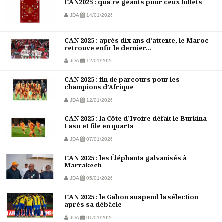
CAN2025 : quatre géants pour deux billets
JDA
14/01/2026
CAN 2025 : après dix ans d’attente, le Maroc
retrouve enfin le dernier...
JDA
12/01/2026
CAN 2025 : fin de parcours pour les
champions d’Afrique
JDA
12/01/2026
CAN 2025 : la Côte d’Ivoire défait le Burkina
Faso et file en quarts
JDA
07/01/2026
CAN 2025 : les Éléphants galvanisés à
Marrakech
JDA
05/01/2026
CAN 2025 : le Gabon suspend la sélection
après sa débâcle
JDA
01/01/2026