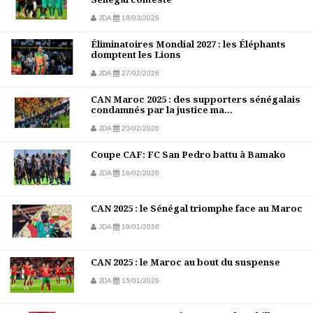
JDA
18/03/2026
Éliminatoires Mondial 2027 : les Éléphants
domptent les Lions
JDA
27/02/2026
CAN Maroc 2025 : des supporters sénégalais
condamnés par la justice ma...
JDA
20/02/2026
Coupe CAF: FC San Pedro battu à Bamako
JDA
16/02/2026
CAN 2025 : le Sénégal triomphe face au Maroc
JDA
19/01/2026
CAN 2025 : le Maroc au bout du suspense
JDA
15/01/2026