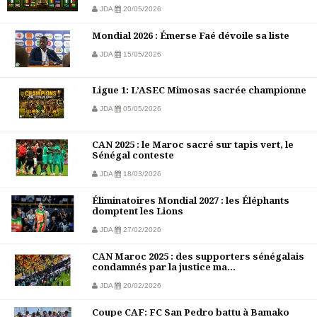
JDA
20/05/2026
Mondial 2026 : Émerse Faé dévoile sa liste
JDA
15/05/2026
Ligue 1: L’ASEC Mimosas sacrée championne
JDA
05/05/2026
CAN 2025 : le Maroc sacré sur tapis vert, le
Sénégal conteste
JDA
18/03/2026
Éliminatoires Mondial 2027 : les Éléphants
domptent les Lions
JDA
27/02/2026
CAN Maroc 2025 : des supporters sénégalais
condamnés par la justice ma...
JDA
20/02/2026
Coupe CAF: FC San Pedro battu à Bamako