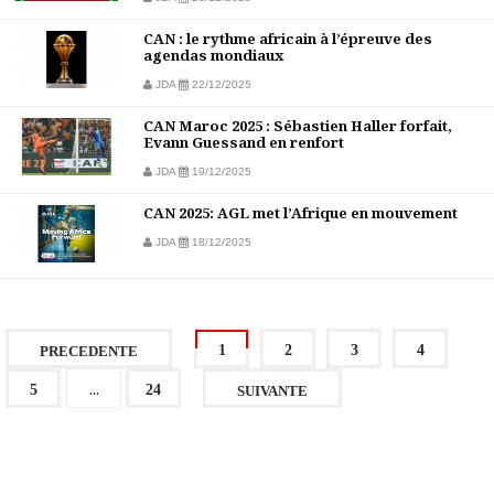
CAN : le rythme africain à l’épreuve des
agendas mondiaux
JDA
22/12/2025
CAN Maroc 2025 : Sébastien Haller forfait,
Evann Guessand en renfort
JDA
19/12/2025
CAN 2025: AGL met l’Afrique en mouvement
JDA
18/12/2025
1
2
3
4
PRECEDENTE
...
5
24
SUIVANTE