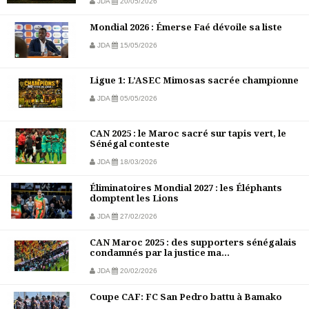
JDA
20/05/2026
Mondial 2026 : Émerse Faé dévoile sa liste
JDA
15/05/2026
Ligue 1: L’ASEC Mimosas sacrée championne
JDA
05/05/2026
CAN 2025 : le Maroc sacré sur tapis vert, le
Sénégal conteste
JDA
18/03/2026
Éliminatoires Mondial 2027 : les Éléphants
domptent les Lions
JDA
27/02/2026
CAN Maroc 2025 : des supporters sénégalais
condamnés par la justice ma...
JDA
20/02/2026
Coupe CAF: FC San Pedro battu à Bamako