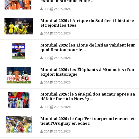
exploit historique et file ...
JDA
25/06/2026
Mondial 2026 : l’Afrique du Sud écrit l’histoire
et rejoint les 16es
JDA
25/06/2026
Mondial 2026: les Lions de l’Atlas valident leur
qualification pour le...
JDA
25/06/2026
Mondial 2026 : les Éléphants à 90 minutes d’un
exploit historique
JDA
25/06/2026
Mondial 2026 : le Sénégal dos au mur après sa
défaite face à la Norvèg...
JDA
23/06/2026
Mondial 2026 : le Cap-Vert surprend encore et
tient l’Uruguay en échec
JDA
22/06/2026