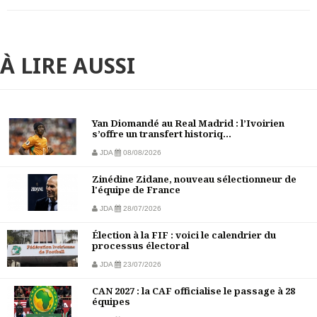
À LIRE AUSSI
Yan Diomandé au Real Madrid : l’Ivoirien
s’offre un transfert historiq...
JDA
08/08/2026
Zinédine Zidane, nouveau sélectionneur de
l'équipe de France
JDA
28/07/2026
Élection à la FIF : voici le calendrier du
processus électoral
JDA
23/07/2026
CAN 2027 : la CAF officialise le passage à 28
équipes