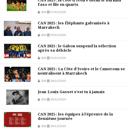
CAN 2025 : la Côte d’Ivoire défait le Burkina
Faso et file en quarts
JDA
07/01/2026
CAN 2025 : les Éléphants galvanisés à
Marrakech
JDA
05/01/2026
CAN 2025 : le Gabon suspend la sélection
après sa débâcle
JDA
01/01/2026
CAN 2025 : La Côte d’Ivoire et le Cameroun se
neutralisent à Marrakech
JDA
28/12/2025
Jean-Louis Gasset s’est tu à jamais
JDA
26/12/2025
CAN 2025 : les équipes à l’épreuve de la
deuxième journée
JDA
26/12/2025