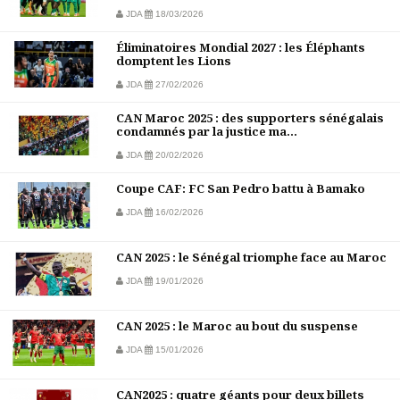
JDA
18/03/2026
Éliminatoires Mondial 2027 : les Éléphants
domptent les Lions
JDA
27/02/2026
CAN Maroc 2025 : des supporters sénégalais
condamnés par la justice ma...
JDA
20/02/2026
Coupe CAF: FC San Pedro battu à Bamako
JDA
16/02/2026
CAN 2025 : le Sénégal triomphe face au Maroc
JDA
19/01/2026
CAN 2025 : le Maroc au bout du suspense
JDA
15/01/2026
CAN2025 : quatre géants pour deux billets