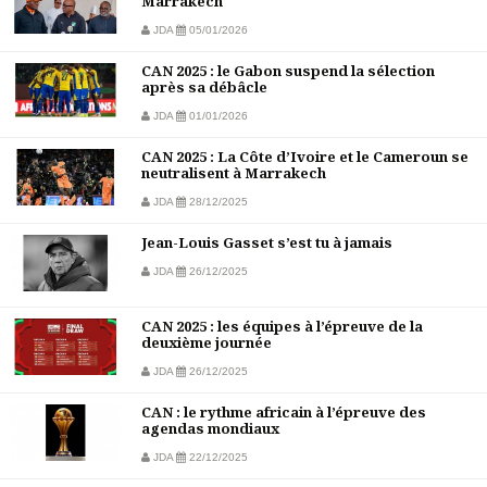
Marrakech
JDA
05/01/2026
CAN 2025 : le Gabon suspend la sélection
après sa débâcle
JDA
01/01/2026
CAN 2025 : La Côte d’Ivoire et le Cameroun se
neutralisent à Marrakech
JDA
28/12/2025
Jean-Louis Gasset s’est tu à jamais
JDA
26/12/2025
CAN 2025 : les équipes à l’épreuve de la
deuxième journée
JDA
26/12/2025
CAN : le rythme africain à l’épreuve des
agendas mondiaux
JDA
22/12/2025