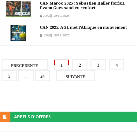
CAN Maroc 2025 : Sébastien Haller forfait,
Evann Guessand en renfort
JDA
19/12/2025
CAN 2025: AGL met l’Afrique en mouvement
JDA
18/12/2025
1
2
3
4
PRECEDENTE
...
5
24
SUIVANTE
APPELS D'OFFRES