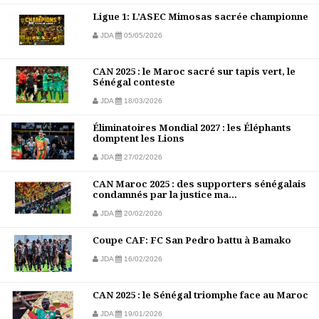
Ligue 1: L’ASEC Mimosas sacrée championne
JDA
05/05/2026
CAN 2025 : le Maroc sacré sur tapis vert, le
Sénégal conteste
JDA
18/03/2026
Éliminatoires Mondial 2027 : les Éléphants
domptent les Lions
JDA
27/02/2026
CAN Maroc 2025 : des supporters sénégalais
condamnés par la justice ma...
JDA
20/02/2026
Coupe CAF: FC San Pedro battu à Bamako
JDA
16/02/2026
CAN 2025 : le Sénégal triomphe face au Maroc
JDA
19/01/2026