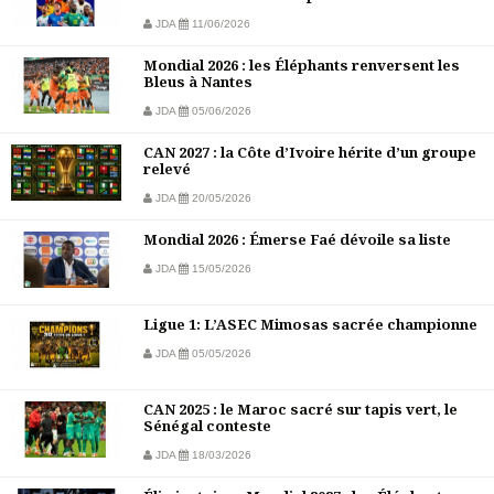
JDA
11/06/2026
Mondial 2026 : les Éléphants renversent les
Bleus à Nantes
JDA
05/06/2026
CAN 2027 : la Côte d’Ivoire hérite d’un groupe
relevé
JDA
20/05/2026
Mondial 2026 : Émerse Faé dévoile sa liste
JDA
15/05/2026
Ligue 1: L’ASEC Mimosas sacrée championne
JDA
05/05/2026
CAN 2025 : le Maroc sacré sur tapis vert, le
Sénégal conteste
JDA
18/03/2026