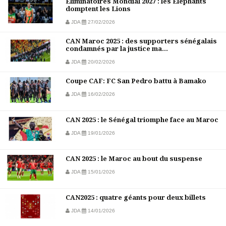
Éliminatoires Mondial 2027 : les Éléphants
domptent les Lions
JDA
27/02/2026
CAN Maroc 2025 : des supporters sénégalais
condamnés par la justice ma...
JDA
20/02/2026
Coupe CAF: FC San Pedro battu à Bamako
JDA
16/02/2026
CAN 2025 : le Sénégal triomphe face au Maroc
JDA
19/01/2026
CAN 2025 : le Maroc au bout du suspense
JDA
15/01/2026
CAN2025 : quatre géants pour deux billets
JDA
14/01/2026