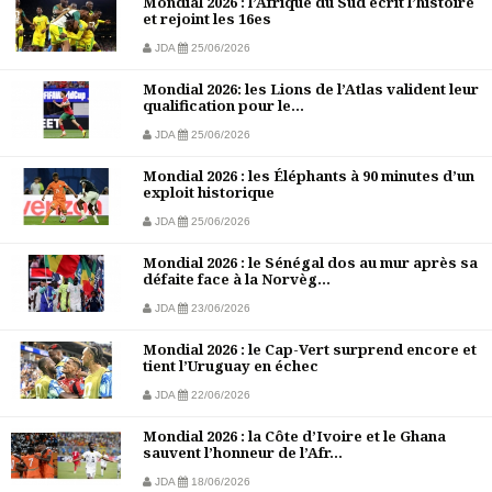
Mondial 2026 : l’Afrique du Sud écrit l’histoire
et rejoint les 16es
JDA
25/06/2026
Mondial 2026: les Lions de l’Atlas valident leur
qualification pour le...
JDA
25/06/2026
Mondial 2026 : les Éléphants à 90 minutes d’un
exploit historique
JDA
25/06/2026
Mondial 2026 : le Sénégal dos au mur après sa
défaite face à la Norvèg...
JDA
23/06/2026
Mondial 2026 : le Cap-Vert surprend encore et
tient l’Uruguay en échec
JDA
22/06/2026
Mondial 2026 : la Côte d’Ivoire et le Ghana
sauvent l’honneur de l’Afr...
JDA
18/06/2026