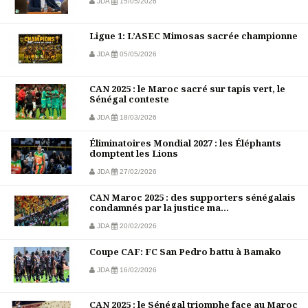
JDA
15/05/2026
Ligue 1: L’ASEC Mimosas sacrée championne
JDA
05/05/2026
CAN 2025 : le Maroc sacré sur tapis vert, le
Sénégal conteste
JDA
18/03/2026
Éliminatoires Mondial 2027 : les Éléphants
domptent les Lions
JDA
27/02/2026
CAN Maroc 2025 : des supporters sénégalais
condamnés par la justice ma...
JDA
20/02/2026
Coupe CAF: FC San Pedro battu à Bamako
JDA
16/02/2026
CAN 2025 : le Sénégal triomphe face au Maroc