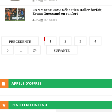
JDA
22/12/2025
CAN Maroc 2025 : Sébastien Haller forfait,
Evann Guessand en renfort
JDA
19/12/2025
1
2
3
4
PRECEDENTE
...
5
24
SUIVANTE
APPELS D'OFFRES
L’INFO EN CONTINU