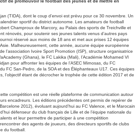
tif de promouvoir le football des jeunes et de mettre en
bidjan (TIDA), dont le coup d’envoi est prévu pour ce 30 novembre. Un
lendrier sportif du district autonome. Les amateurs de football
bert Champroux de Marcory, au Palais des sports de Treichville et
t rénovés, pour soutenir ses jeunes talents venus d’autres pays
n tournoi réservé aux moins de 18 ans et met aux prises 12 équipes
 d’Asie. Malheureusement, cette année, aucune équipe européenne
 de l’association Ivoire Sport Promotion (ISP), structure organisatrice
WafaAcademy (Ghana), le FC Lakika (Mali), l’Académie Mohamed VI
djan pour affronter les équipes de l’ASEC Mimosas, du FC
, du FC San-Pedro, de la SOA et des Éléphanteaux U17. Ces équipes
, l’objectif étant de décrocher le trophée de cette édition 2017 et de
ette compétition est une réelle plateforme de communication autour
 leurs encadreurs. Les éditions précédentes ont permis de repérer de
Barcelone 2012), évoluant aujourd’hui au FC Valence, et le Marocain
i défenseur du club français de Lille et de l’équipe nationale du
talents et leur permettre de participer à une compétition
 rencontrer des agents de joueurs, des directeurs sportifs de clubs
 du football.