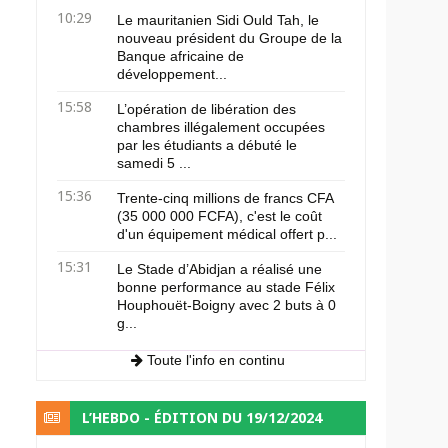
10:29
Le mauritanien Sidi Ould Tah, le
nouveau président du Groupe de la
Banque africaine de
développement...
15:58
L’opération de libération des
chambres illégalement occupées
par les étudiants a débuté le
samedi 5 ...
15:36
Trente-cinq millions de francs CFA
(35 000 000 FCFA), c'est le coût
d'un équipement médical offert p...
15:31
Le Stade d’Abidjan a réalisé une
bonne performance au stade Félix
Houphouët-Boigny avec 2 buts à 0
g...
Toute l'info en continu
L’HEBDO - ÉDITION DU 19/12/2024