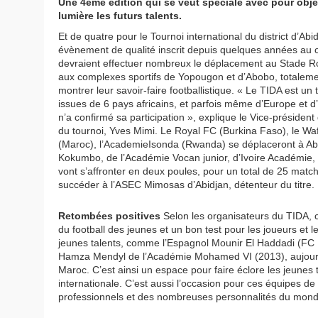
Une 4ème édition qui se veut spéciale avec pour objec
lumière les futurs talents.
Et de quatre pour le Tournoi international du district d’A
évènement de qualité inscrit depuis quelques années au ca
devraient effectuer nombreux le déplacement au Stade Ro
aux complexes sportifs de Yopougon et d’Abobo, totalemen
montrer leur savoir-faire footballistique. « Le TIDA est u
issues de 6 pays africains, et parfois même d’Europe et
n’a confirmé sa participation », explique le Vice-président
du tournoi, Yves Mimi. Le Royal FC (Burkina Faso), le 
(Maroc), l’AcademieIsonda (Rwanda) se déplaceront à Abi
Kokumbo, de l’Académie Vocan junior, d’Ivoire Académie
vont s’affronter en deux poules, pour un total de 25 matchs
succéder à l’ASEC Mimosas d’Abidjan, détenteur du titre.
Retombées positives
Selon les organisateurs du TIDA, c
du football des jeunes et un bon test pour les joueurs et
jeunes talents, comme l’Espagnol Mounir El Haddadi (FC 
Hamza Mendyl de l’Académie Mohamed VI (2013), aujourd’hu
Maroc. C’est ainsi un espace pour faire éclore les jeunes 
internationale. C’est aussi l’occasion pour ces équipes de
professionnels et des nombreuses personnalités du monde