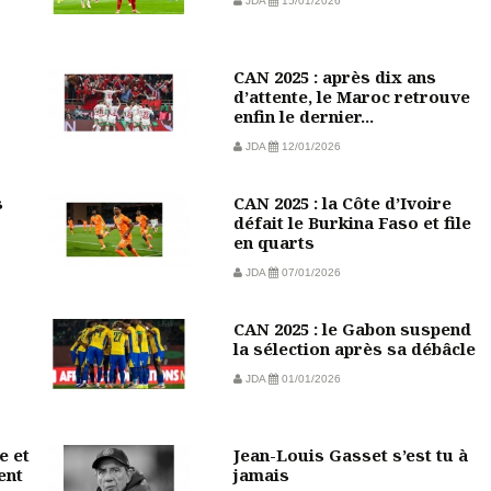
JDA
15/01/2026
CAN 2025 : après dix ans
d’attente, le Maroc retrouve
enfin le dernier...
JDA
12/01/2026
s
CAN 2025 : la Côte d’Ivoire
défait le Burkina Faso et file
en quarts
JDA
07/01/2026
CAN 2025 : le Gabon suspend
la sélection après sa débâcle
JDA
01/01/2026
e et
Jean-Louis Gasset s’est tu à
ent
jamais