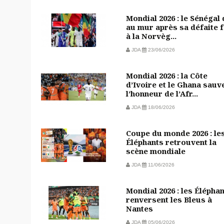
Mondial 2026 : le Sénégal
au mur après sa défaite 
à la Norvèg...
JDA
23/06/2026
Mondial 2026 : la Côte
d’Ivoire et le Ghana sauv
l’honneur de l’Afr...
JDA
18/06/2026
Coupe du monde 2026 : le
Éléphants retrouvent la
scène mondiale
JDA
11/06/2026
Mondial 2026 : les Élépha
renversent les Bleus à
Nantes
JDA
05/06/2026