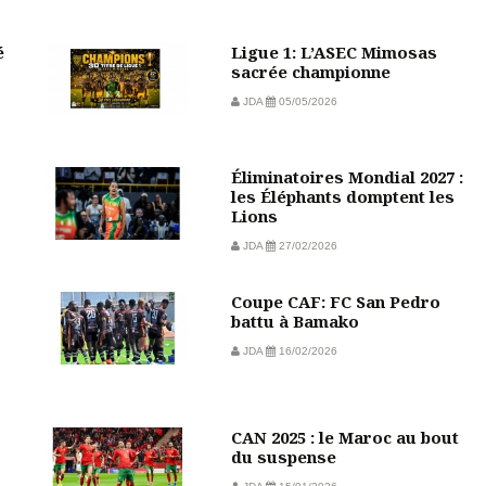
é
Ligue 1: L’ASEC Mimosas
sacrée championne
JDA
05/05/2026
Éliminatoires Mondial 2027 :
les Éléphants domptent les
Lions
JDA
27/02/2026
Coupe CAF: FC San Pedro
battu à Bamako
JDA
16/02/2026
CAN 2025 : le Maroc au bout
du suspense