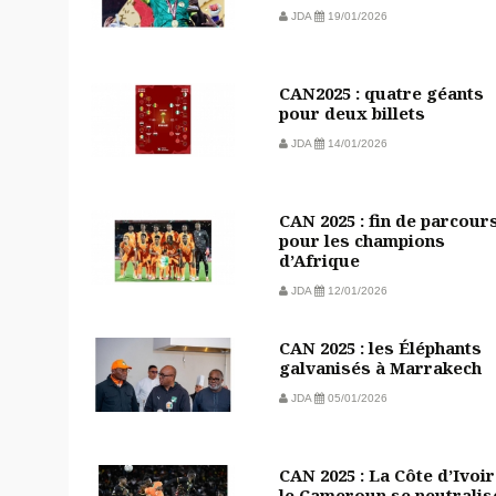
JDA
19/01/2026
CAN2025 : quatre géants
pour deux billets
JDA
14/01/2026
CAN 2025 : fin de parcour
pour les champions
d’Afrique
JDA
12/01/2026
CAN 2025 : les Éléphants
galvanisés à Marrakech
JDA
05/01/2026
CAN 2025 : La Côte d’Ivoir
le Cameroun se neutralis