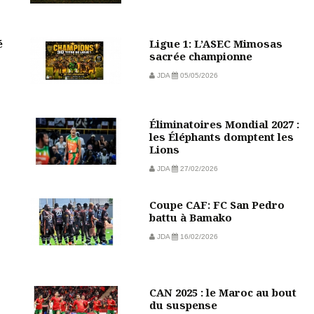
é
Ligue 1: L’ASEC Mimosas
sacrée championne
JDA
05/05/2026
Éliminatoires Mondial 2027 :
les Éléphants domptent les
Lions
JDA
27/02/2026
Coupe CAF: FC San Pedro
battu à Bamako
JDA
16/02/2026
CAN 2025 : le Maroc au bout
du suspense