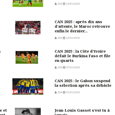
JDA
15/01/2026
CAN 2025 : après dix ans
d’attente, le Maroc retrouve
enfin le dernier...
JDA
12/01/2026
s
CAN 2025 : la Côte d’Ivoire
défait le Burkina Faso et file
en quarts
JDA
07/01/2026
CAN 2025 : le Gabon suspend
la sélection après sa débâcle
JDA
01/01/2026
e et
Jean-Louis Gasset s’est tu à
ent
jamais