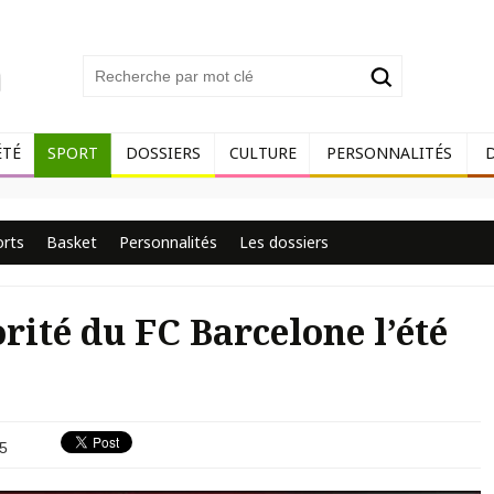
ÉTÉ
SPORT
DOSSIERS
CULTURE
PERSONNALITÉS
orts
Basket
Personnalités
Les dossiers
rité du FC Barcelone l’été
5