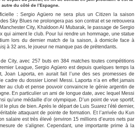
e autre du côté de l’Espagne.
fficielle : Sergio Agüero ne sera plus un Citizen la saison
des Sky Blues ne prolongera pas son contrat et se retrouvera
de Manchester City, Khaldoon Al Mubarak, le passage de Sergio
 qui aiment le club. Pour lui rendre un hommage, une statue
adium lors du dernier match de la saison, à domicile face à
Maisj à 32 ans, le joueur ne manque pas de prétendants.
re de City, avec 257 buts en 384 matches toutes compétitions
n Premier League, Sergio Agüero est depuis quelques temps la
, Joan Laporta, en aurait fait l’une des ses promesses de
 le cadre du dossier Lionel Messi. Laporta n'a en effet jamais
ster au club et pense pouvoir convaincre le génie argentin de
logne. En particulier un ami de longue date, avec lequel Messi
i qu'une médaille d'or olympique. D’un point de vue sportif,
 le plus de bien. Après le départ de Luis Suarez l'été dernier,
ritable attaquant de pointe de formation. Et l’arrivée du Kun
 salaire est très élevé (environ 15 millions d’euros nets par
mesure de s'aligner. Cependant, une importante prime à la