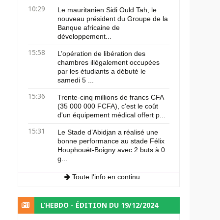
10:29
Le mauritanien Sidi Ould Tah, le
nouveau président du Groupe de la
Banque africaine de
développement...
15:58
L’opération de libération des
chambres illégalement occupées
par les étudiants a débuté le
samedi 5 ...
15:36
Trente-cinq millions de francs CFA
(35 000 000 FCFA), c'est le coût
d'un équipement médical offert p...
15:31
Le Stade d’Abidjan a réalisé une
bonne performance au stade Félix
Houphouët-Boigny avec 2 buts à 0
g...
Toute l'info en continu
L’HEBDO - ÉDITION DU 19/12/2024