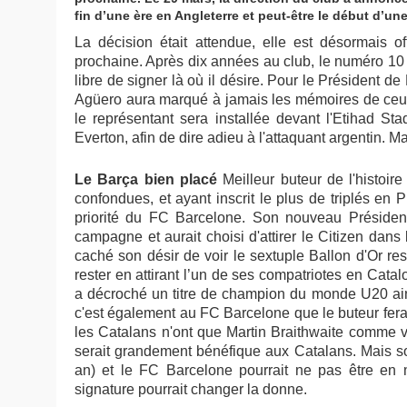
fin d’une ère en Angleterre et peut-être le début d’un
La décision était attendue, elle est désormais o
prochaine. Après dix années au club, le numéro 10 
libre de signer là où il désire. Pour le Président 
Agüero aura marqué à jamais les mémoires de ceux
le
représentant sera installée devant l'Etihad St
Everton, afin de dire adieu à l'attaquant argentin. 
Le Barça bien placé
Meilleur buteur de l'histoi
confondues, et ayant inscrit le plus de triplés e
priorité du FC Barcelone. Son nouveau Président
campagne et aurait choisi d'attirer le Citizen dans
caché son désir de voir le sextuple Ballon d'Or re
rester en attirant l’un de ses compatriotes en Cata
a décroché un titre de champion du monde U20 ains
c'est également au FC Barcelone que le buteur ferait
les Catalans n'ont que Martin Braithwaite comme vé
serait grandement bénéfique aux Catalans. Mais son
an) et le FC Barcelone pourrait ne pas être en 
signature pourrait changer la donne.