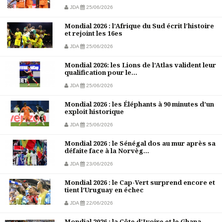
JDA
25/06/2026
Mondial 2026 : l’Afrique du Sud écrit l’histoire
et rejoint les 16es
JDA
25/06/2026
Mondial 2026: les Lions de l’Atlas valident leur
qualification pour le...
JDA
25/06/2026
Mondial 2026 : les Éléphants à 90 minutes d’un
exploit historique
JDA
25/06/2026
Mondial 2026 : le Sénégal dos au mur après sa
défaite face à la Norvèg...
JDA
23/06/2026
Mondial 2026 : le Cap-Vert surprend encore et
tient l’Uruguay en échec
JDA
22/06/2026
Mondial 2026 : la Côte d’Ivoire et le Ghana