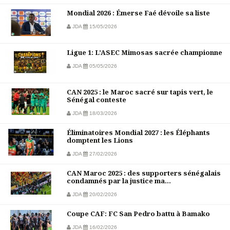
Mondial 2026 : Émerse Faé dévoile sa liste
JDA
15/05/2026
Ligue 1: L’ASEC Mimosas sacrée championne
JDA
05/05/2026
CAN 2025 : le Maroc sacré sur tapis vert, le
Sénégal conteste
JDA
18/03/2026
Éliminatoires Mondial 2027 : les Éléphants
domptent les Lions
JDA
27/02/2026
CAN Maroc 2025 : des supporters sénégalais
condamnés par la justice ma...
JDA
20/02/2026
Coupe CAF: FC San Pedro battu à Bamako
JDA
16/02/2026