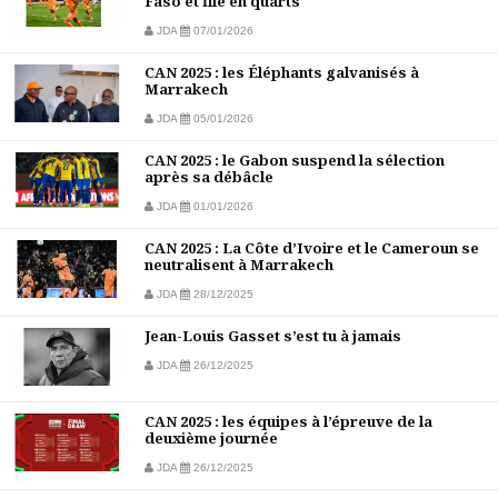
Faso et file en quarts
JDA
07/01/2026
CAN 2025 : les Éléphants galvanisés à
Marrakech
JDA
05/01/2026
CAN 2025 : le Gabon suspend la sélection
après sa débâcle
JDA
01/01/2026
CAN 2025 : La Côte d’Ivoire et le Cameroun se
neutralisent à Marrakech
JDA
28/12/2025
Jean-Louis Gasset s’est tu à jamais
JDA
26/12/2025
CAN 2025 : les équipes à l’épreuve de la
deuxième journée
JDA
26/12/2025