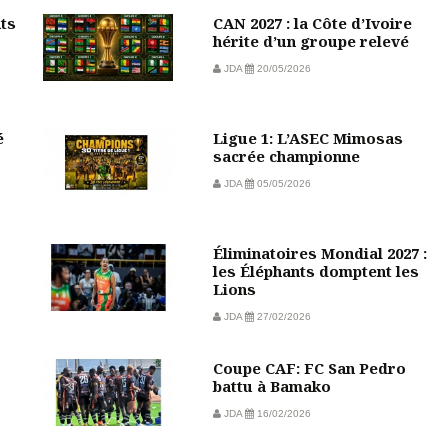
nts
CAN 2027 : la Côte d’Ivoire
hérite d’un groupe relevé
JDA
20/05/2026
é
Ligue 1: L’ASEC Mimosas
sacrée championne
JDA
05/05/2026
Éliminatoires Mondial 2027 :
les Éléphants domptent les
Lions
JDA
27/02/2026
Coupe CAF: FC San Pedro
battu à Bamako
JDA
16/02/2026