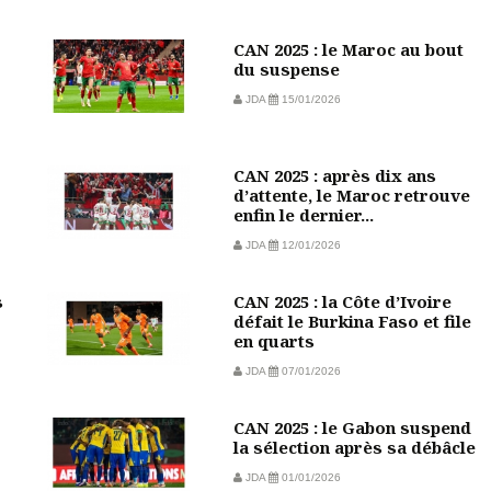
CAN 2025 : le Maroc au bout
du suspense
JDA
15/01/2026
CAN 2025 : après dix ans
d’attente, le Maroc retrouve
enfin le dernier...
JDA
12/01/2026
s
CAN 2025 : la Côte d’Ivoire
défait le Burkina Faso et file
en quarts
JDA
07/01/2026
CAN 2025 : le Gabon suspend
la sélection après sa débâcle
JDA
01/01/2026