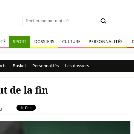
ÉTÉ
SPORT
DOSSIERS
CULTURE
PERSONNALITÉS
orts
Basket
Personnalités
Les dossiers
t de la fin
3