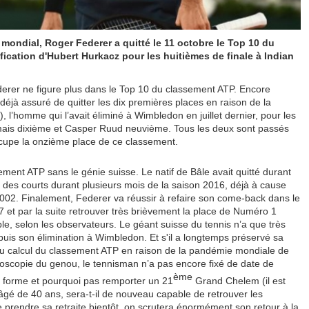
mondial, Roger Federer a quitté le 11 octobre le Top 10 du
ication d'Hubert Hurkacz pour les huitièmes de finale à Indian
derer ne figure plus dans le Top 10 du classement ATP. Encore
déjà assuré de quitter les dix premières places en raison de la
), l’homme qui l’avait éliminé à Wimbledon en juillet dernier, pour les
ormais dixième et Casper Ruud neuvième. Tous les deux sont passés
cupe la onzième place de ce classement.
ement ATP sans le génie suisse. Le natif de Bâle avait quitté durant
 des courts durant plusieurs mois de la saison 2016, déjà à cause
2002. Finalement, Federer va réussir à refaire son come-back dans le
17 et par la suite retrouver très brièvement la place de Numéro 1
ble, selon les observateurs. Le géant suisse du tennis n’a que très
epuis son élimination à Wimbledon. Et s'il a longtemps préservé sa
s du calcul du classement ATP en raison de la pandémie mondiale de
oscopie du genou, le tennisman n’a pas encore fixé de date de
ème
a forme et pourquoi pas remporter un 21
Grand Chelem (il est
 âgé de 40 ans, sera-t-il de nouveau capable de retrouver les
 prendre sa retraite bientôt, on scrutera énormément son retour à la