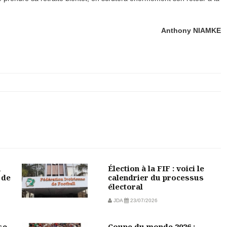
Anthony NIAMKE
u
Élection à la FIF : voici le
 de
calendrier du processus
électoral
JDA
23/07/2026
se
Coupe du monde 2026 :