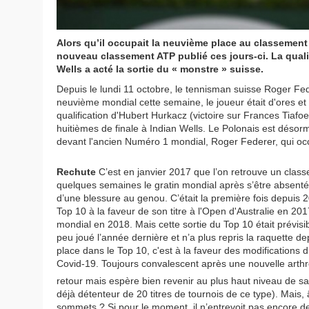
Alors qu’il occupait la neuvième place au classement 
nouveau classement ATP publié ces jours-ci. La qualif
Wells a acté la sortie du « monstre » suisse.
Depuis le lundi 11 octobre, le tennisman suisse Roger Fe
neuvième mondial cette semaine, le joueur était d'ores et 
qualification d'Hubert Hurkacz (victoire sur Frances Tiafoe
huitièmes de finale à Indian Wells. Le Polonais est dés
devant l'ancien Numéro 1 mondial, Roger Federer, qui oc
Rechute
C’est en janvier 2017 que l’on retrouve un class
quelques semaines le gratin mondial après s’être absenté
d’une blessure au genou. C’était la première fois depuis 
Top 10 à la faveur de son titre à l'Open d'Australie en 20
mondial en 2018. Mais cette sortie du Top 10 était prévisi
peu joué l’année dernière et n’a plus repris la raquette d
place dans le Top 10, c'est à la faveur des modification
Covid-19. Toujours convalescent après une nouvelle arthr
retour mais espère bien revenir au plus haut niveau de s
déjà détenteur de 20 titres de tournois de ce type). Mais,
sommets ? Si pour le moment, il n’entrevoit pas encore de