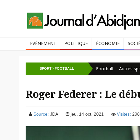
EVÉNEMENT
POLITIQUE
ÉCONOMIE
SOCI
Football
Autres sp
SPORT
FOOTBALL
Roger Federer : Le débu
Source:
JDA
jeu. 14 oct. 2021
Visites:
298