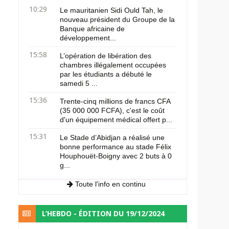
10:29
Le mauritanien Sidi Ould Tah, le
nouveau président du Groupe de la
Banque africaine de
développement...
15:58
L’opération de libération des
chambres illégalement occupées
par les étudiants a débuté le
samedi 5 ...
15:36
Trente-cinq millions de francs CFA
(35 000 000 FCFA), c'est le coût
d'un équipement médical offert p...
15:31
Le Stade d’Abidjan a réalisé une
bonne performance au stade Félix
Houphouët-Boigny avec 2 buts à 0
g...
Toute l'info en continu
L’HEBDO - ÉDITION DU 19/12/2024