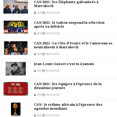
CAN 2025 : les Éléphants galvanisés à
Marrakech
JDA
05/01/2026
CAN 2025 : le Gabon suspend la sélection
après sa débâcle
JDA
01/01/2026
CAN 2025 : La Côte d’Ivoire et le Cameroun se
neutralisent à Marrakech
JDA
28/12/2025
Jean-Louis Gasset s’est tu à jamais
JDA
26/12/2025
CAN 2025 : les équipes à l’épreuve de la
deuxième journée
JDA
26/12/2025
CAN : le rythme africain à l’épreuve des
agendas mondiaux
JDA
22/12/2025