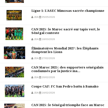
Ligue 1: L’ASEC Mimosas sacrée championne
JDA
05/05/2026
CAN 2025 : le Maroc sacré sur tapis vert, le
Sénégal conteste
JDA
18/03/2026
Éliminatoires Mondial 2027 : les Éléphants
domptent les Lions
JDA
27/02/2026
CAN Maroc 2025 : des supporters sénégalais
condamnés par la justice ma...
JDA
20/02/2026
Coupe CAF: FC San Pedro battu à Bamako
JDA
16/02/2026
CAN 2025 : le Sénégal triomphe face au Maroc