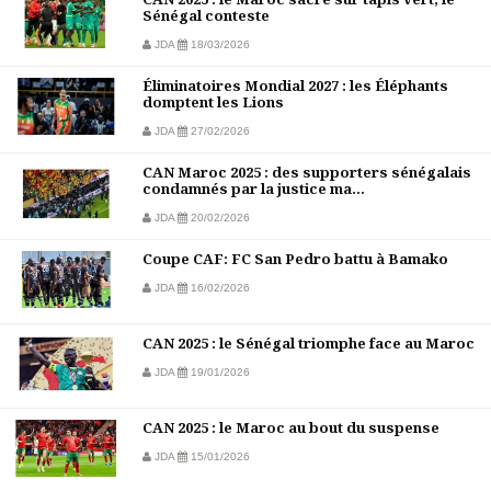
Sénégal conteste
JDA
18/03/2026
Éliminatoires Mondial 2027 : les Éléphants
domptent les Lions
JDA
27/02/2026
CAN Maroc 2025 : des supporters sénégalais
condamnés par la justice ma...
JDA
20/02/2026
Coupe CAF: FC San Pedro battu à Bamako
JDA
16/02/2026
CAN 2025 : le Sénégal triomphe face au Maroc
JDA
19/01/2026
CAN 2025 : le Maroc au bout du suspense
JDA
15/01/2026