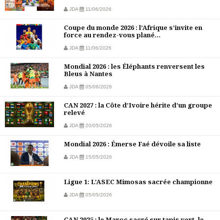
JDA
11/06/2026
Coupe du monde 2026 : l’Afrique s’invite en
force au rendez-vous plané...
JDA
11/06/2026
Mondial 2026 : les Éléphants renversent les
Bleus à Nantes
JDA
05/06/2026
CAN 2027 : la Côte d’Ivoire hérite d’un groupe
relevé
JDA
20/05/2026
Mondial 2026 : Émerse Faé dévoile sa liste
JDA
15/05/2026
Ligue 1: L’ASEC Mimosas sacrée championne
JDA
05/05/2026
CAN 2025 : le Maroc sacré sur tapis vert, le