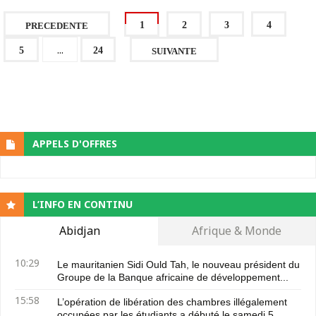
1
2
3
4
PRECEDENTE
...
5
24
SUIVANTE
APPELS D'OFFRES
L’INFO EN CONTINU
Abidjan
Afrique & Monde
10:29
Le mauritanien Sidi Ould Tah, le nouveau président du
Groupe de la Banque africaine de développement...
15:58
L’opération de libération des chambres illégalement
occupées par les étudiants a débuté le samedi 5 ...