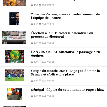
JDA
08/08/2026
Zinédine Zidane, nouveau sélectionneur de
l'équipe de France
JDA
28/07/2026
Élection à la FIF : voici le calendrier du
processus électoral
JDA
23/07/2026
CAN 2027 : la CAF officialise le passage à 28
équipes
JDA
23/07/2026
Coupe du monde 2026 : l’Espagne domine la
France et s’offre une place ...
JDA
15/07/2026
Sénégal : départ du sélectionneur Pape Thiaw
JDA
13/07/2026