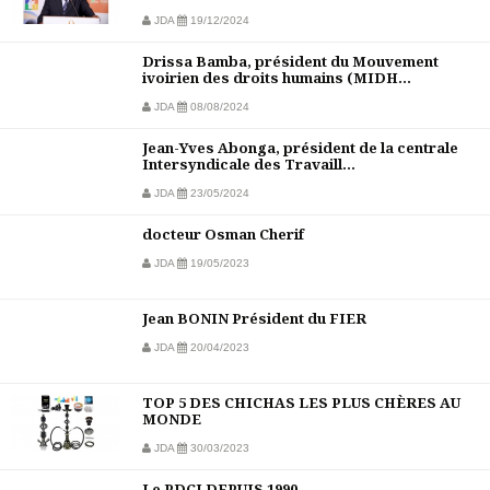
JDA
19/12/2024
Drissa Bamba, président du Mouvement
ivoirien des droits humains (MIDH...
JDA
08/08/2024
Jean-Yves Abonga, président de la centrale
Intersyndicale des Travaill...
JDA
23/05/2024
docteur Osman Cherif
JDA
19/05/2023
Jean BONIN Président du FIER
JDA
20/04/2023
TOP 5 DES CHICHAS LES PLUS CHÈRES AU
MONDE
JDA
30/03/2023
Le PDCI DEPUIS 1990