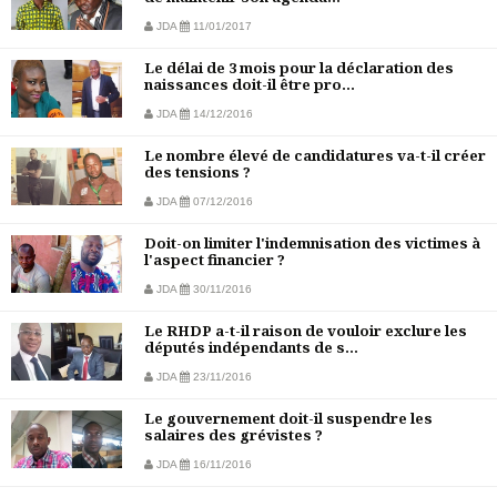
JDA
11/01/2017
Le délai de 3 mois pour la déclaration des
naissances doit-il être pro...
JDA
14/12/2016
Le nombre élevé de candidatures va-t-il créer
des tensions ?
JDA
07/12/2016
Doit-on limiter l'indemnisation des victimes à
l'aspect financier ?
JDA
30/11/2016
Le RHDP a-t-il raison de vouloir exclure les
députés indépendants de s...
JDA
23/11/2016
Le gouvernement doit-il suspendre les
salaires des grévistes ?
JDA
16/11/2016