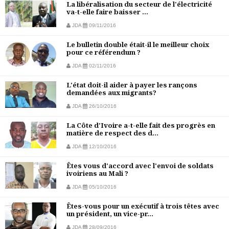
La libéralisation du secteur de l'électricité
va-t-elle faire baisser ...
JDA
09/11/2016
Le bulletin double était-il le meilleur choix
pour ce référendum ?
JDA
02/11/2016
L'état doit-il aider à payer les rançons
demandées aux migrants?
JDA
26/10/2016
La Côte d'Ivoire a-t-elle fait des progrès en
matière de respect des d...
JDA
12/10/2016
Êtes vous d'accord avec l'envoi de soldats
ivoiriens au Mali ?
JDA
05/10/2016
Êtes-vous pour un exécutif à trois têtes avec
un président, un vice-pr...
JDA
28/09/2016