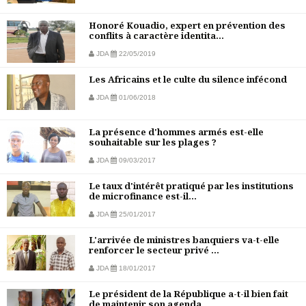
Honoré Kouadio, expert en prévention des
conflits à caractère identita...
JDA
22/05/2019
Les Africains et le culte du silence infécond
JDA
01/06/2018
La présence d'hommes armés est-elle
souhaitable sur les plages ?
JDA
09/03/2017
Le taux d'intérêt pratiqué par les institutions
de microfinance est-il...
JDA
25/01/2017
L'arrivée de ministres banquiers va-t-elle
renforcer le secteur privé ...
JDA
18/01/2017
Le président de la République a-t-il bien fait
de maintenir son agenda...